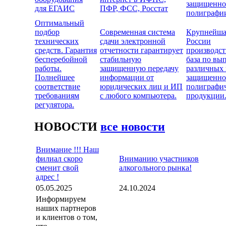
защищенн
для ЕГАИС
ПФР, ФСС, Росстат
полиграфи
Оптимальный
подбор
Современная система
Крупнейша
технических
сдачи электронной
России
средств. Гарантия
отчетности гарантирует
производст
бесперебойной
стабильную
база по вы
работы.
защищенную передачу
различных
Полнейшее
информации от
защищенн
соответствие
юридических лиц и ИП
полиграфи
требованиям
с любого компьютера.
продукции
регулятора.
НОВОСТИ
все новости
Внимание !!! Наш
филиал скоро
Вниманию участников
сменит свой
алкогольного рынка!
адрес !
05.05.2025
24.10.2024
Информируем
наших партнеров
и клиентов о том,