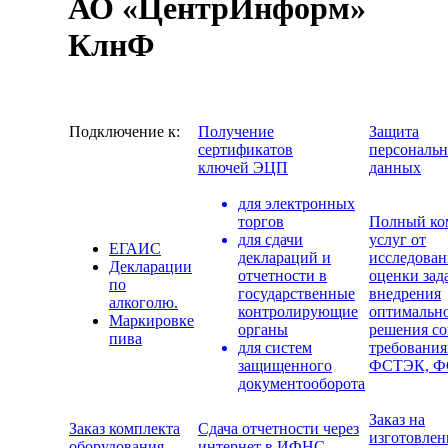
АО «ЦентрИнформ»
КлнФ
Подключение к:
Получение
Защита
сертификатов
персональ
ключей ЭЦП
данных
для электронных
торгов
Полный ко
для сдачи
услуг от
ЕГАИС
деклараций и
исследован
Декларации
отчетности в
оценки зад
по
государственные
внедрения
алкоголю.
контролирующие
оптимальн
Маркировке
органы
решения со
пива
для систем
требовани
защищенного
ФСТЭК, Ф
документооборота
Заказ на
Заказ комплекта
Сдача отчетности через
изготовлен
оборудования
интернет в ИФНС,