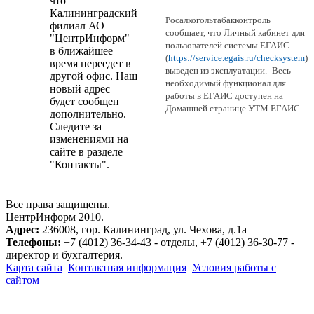
что
Калининградский
Росалкогольтабакконтроль
филиал АО
сообщает, что Личный кабинет для
"ЦентрИнформ"
пользователей системы ЕГАИС
в ближайшее
(
https://service.egais.ru/checksystem
)
время переедет в
выведен из эксплуатации.
Весь
другой офис. Наш
необходимый функционал для
новый адрес
работы в ЕГАИС доступен на
будет сообщен
Домашней странице УТМ ЕГАИС.
дополнительно.
Следите за
изменениями на
сайте в разделе
"Контакты".
Все права защищены.
ЦентрИнформ 2010.
Адрес:
236008, гор. Калининград, ул. Чехова, д.1а
Телефоны:
+7 (4012) 36-34-43 - отделы, +7 (4012) 36-30-77 -
директор и бухгалтерия.
Карта сайта
Контактная информация
Условия работы с
сайтом